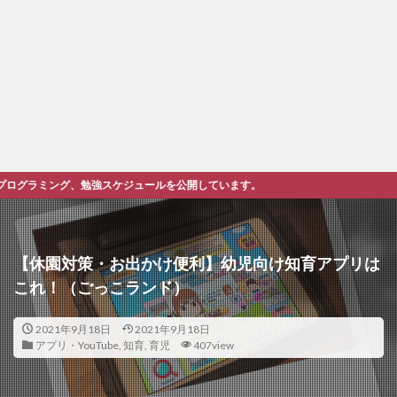
ジュールを公開しています。
【休園対策・お出かけ便利】幼児向け知育アプリは
これ！（ごっこランド）
2021年9月18日
2021年9月18日
アプリ・YouTube
,
知育
,
育児
407view