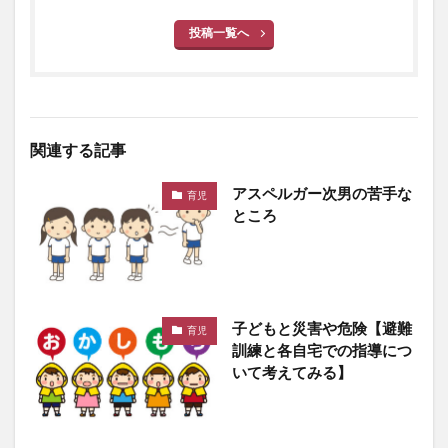
投稿一覧へ
関連する記事
アスペルガー次男の苦手な
育児
ところ
子どもと災害や危険【避難
育児
訓練と各自宅での指導につ
いて考えてみる】