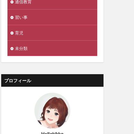
通信教育
習い事
育児
未分類
プロフィール
Hellokikko