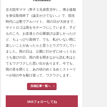
京大院卒ママ（男子３兄弟育児中）。博士後期
を単位取得終了（論文かけてない…）で、院生
時代には塾でアルバイト。 雨の日が大好きで、
サイトロゴは雨をモチーフにしています。子ど
ものころ、お友達との公園遊びは楽しかったけ
ど、ちょっぴり面倒で、でも、私がいない間に
楽しいことがあったらと思うとウズウズしてい
ました。雨の日は、公園に行かずにゆっくりお
うち遊びの日。雨の音を聞きながら読む本はと
てもワクワクした思い出があります。今でも、
雨の音を聞くと、あの頃のめくるめくストーリ
ーが頭の中を駆け巡って、ワクワクします。
投稿記事一覧へ
SNSフォローしてね