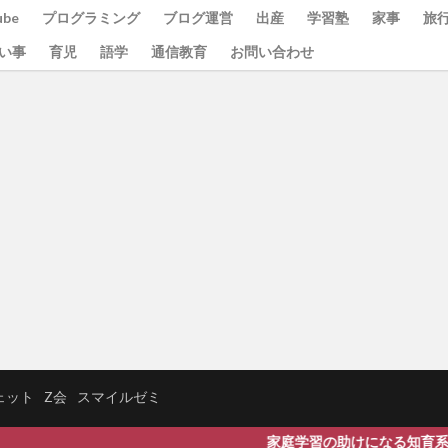
be
プログラミング
ブログ運営
出産
学習塾
家事
旅
い事
育児
語学
通信教育
お問い合わせ
ェット
Z会
スマイルゼミ
家庭学習の助けになる知育系アプリやおす